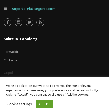
soporte@iatiseguros.com
Sobre IATI Academy
Formación
Contacto
Legal
Aviso legal
We use cookies on our website to give you the most relevant
experience by remembering your preferences and repeat visits. By
Política de cookies
clicking “Accept”, you consent to the use of ALL the cookies.
Política de privacidad
Cookie settings
ACCEPT