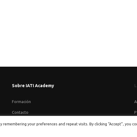
Sobre IATI Academy
L
Formación
A
Contacto
P
P
y remembering your preferences and repeat visits. By clicking “Accept”, you c
C