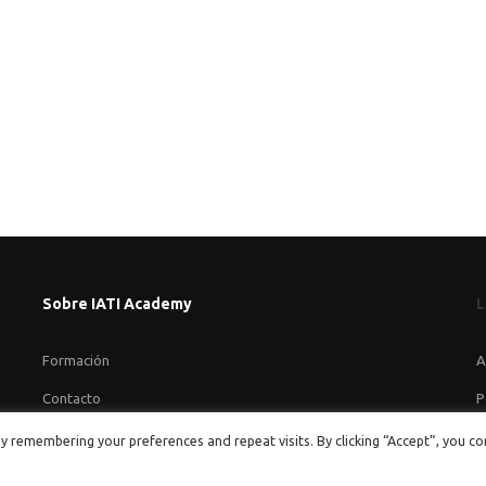
Sobre IATI Academy
L
Formación
A
Contacto
P
P
y remembering your preferences and repeat visits. By clicking “Accept”, you c
C