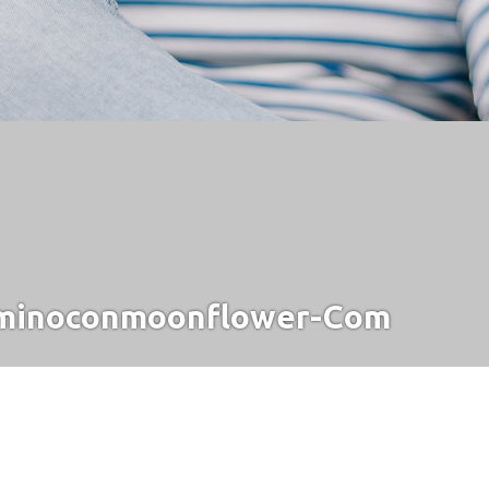
minoconmoonflower-Com