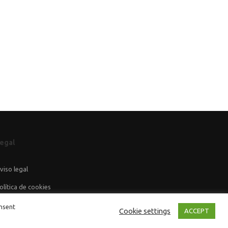
egal
viso legal
olítica de cookies
olítica de privacidad
onsent
Cookie settings
ACCEPT
ondiciones generales